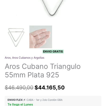
ENVIO GRATIS
Aros
,
Aros Cubanos y Argollas
Aros Cubano Triangulo
55mm Plata 925
El
El
$
46.490,00
$
44.165,50
precio
precio
ENVIO FLEX ⚡
: CABA - 1er y 2do Cordón GBA
Te llega el Lunes