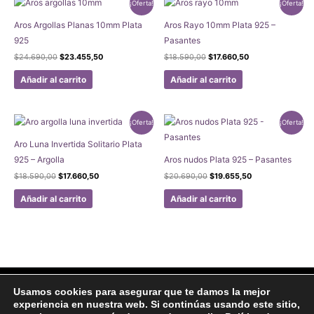
¡Oferta!
¡Oferta!
Aros Argollas Planas 10mm Plata
Aros Rayo 10mm Plata 925 –
925
Pasantes
El
El
El
El
$
24.690,00
$
23.455,50
$
18.590,00
$
17.660,50
precio
precio
precio
precio
original
actual
original
actual
Añadir al carrito
Añadir al carrito
era:
es:
era:
es:
$24.690,00.
$23.455,50.
$18.590,00.
$17.660,50.
¡Oferta!
¡Oferta!
Aro Luna Invertida Solitario Plata
925 – Argolla
Aros nudos Plata 925 – Pasantes
El
El
El
El
$
18.590,00
$
17.660,50
$
20.690,00
$
19.655,50
precio
precio
precio
precio
original
actual
original
actual
Añadir al carrito
Añadir al carrito
era:
es:
era:
es:
$18.590,00.
$17.660,50.
$20.690,00.
$19.655,50.
Facebook
Instagram
Usamos cookies para asegurar que te damos la mejor
experiencia en nuestra web. Si continúas usando este sitio,
Aviso legal
Politicas de Privacidad
Politica de Cookies