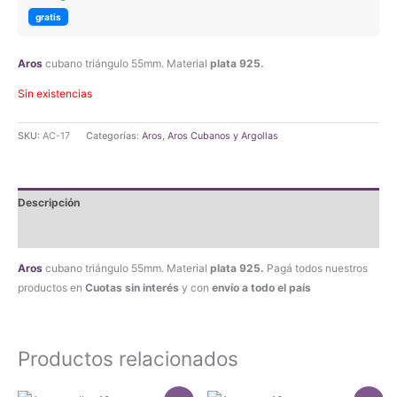
original
actual
gratis
era:
es:
Aros
cubano triángulo 55mm. Material
plata 925.
$46.490,00.
$44.165,50.
Sin existencias
SKU:
AC-17
Categorías:
Aros
,
Aros Cubanos y Argollas
Descripción
Valoraciones (0)
Aros
cubano triángulo 55mm. Material
plata 925.
Pagá todos nuestros
productos en
Cuotas sin interés
y con
envío a todo el país
Productos relacionados