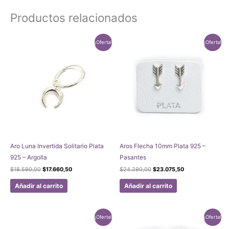
Productos relacionados
¡Oferta!
¡Oferta!
Aro Luna Invertida Solitario Plata
Aros Flecha 10mm Plata 925 –
925 – Argolla
Pasantes
El
El
El
El
$
18.590,00
$
17.660,50
$
24.290,00
$
23.075,50
precio
precio
precio
precio
original
actual
original
actual
Añadir al carrito
Añadir al carrito
era:
es:
era:
es:
$18.590,00.
$17.660,50.
$24.290,00.
$23.075,50.
¡Oferta!
¡Oferta!