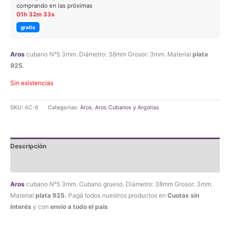
original
actual
comprando en las próximas
01h 32m 33s
era:
es:
gratis
$89.190,00.
$84.730,50.
Aros
cubano N°5 3mm. Diámetro: 38mm Grosor: 3mm. Material
plata
925.
Sin existencias
SKU:
AC-8
Categorías:
Aros
,
Aros Cubanos y Argollas
Descripción
Valoraciones (0)
Aros
cubano N°5 3mm. Cubano grueso. Diámetro: 38mm Grosor: 3mm.
Material
plata 925.
Pagá todos nuestros productos en
Cuotas sin
interés
y con
envío a todo el país