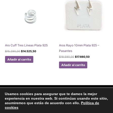
Aro Cuff Tres Lineas Plata 925
Aros Rayo 10mm Plata 925 –
Pasantes
El
El
$
15.290,00
$
14.525,50
precio
precio
El
El
$
18.590,00
$
17.660,50
original
actual
Añadir al carrito
precio
precio
era:
es:
original
actual
Añadir al carrito
$15.290,00.
$14.525,50.
era:
es:
$18.590,00.
$17.660,50.
Facebook
Instagram
Usamos cookies para asegurar que te damos la mejor
experiencia en nuestra web. Si continúas usando este sitio,
Aviso legal
Politicas de Privacidad
Politica de Cookies
asumiremos que estás de acuerdo con ello.
Política de
Formulario de arrepentimiento
cookies