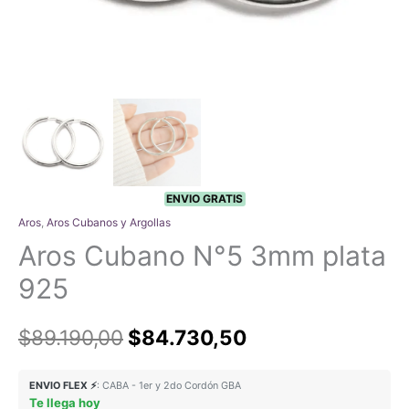
ENVIO GRATIS
Aros
,
Aros Cubanos y Argollas
Aros Cubano N°5 3mm plata
925
El
El
$
89.190,00
$
84.730,50
precio
precio
ENVIO FLEX ⚡
: CABA - 1er y 2do Cordón GBA
Te llega hoy