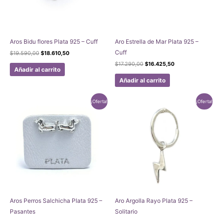
Aros Bidu flores Plata 925 – Cuff
Aro Estrella de Mar Plata 925 –
Cuff
El
El
$
19.590,00
$
18.610,50
precio
precio
El
El
$
17.290,00
$
16.425,50
original
actual
Añadir al carrito
precio
precio
era:
es:
original
actual
Añadir al carrito
$19.590,00.
$18.610,50.
era:
es:
$17.290,00.
$16.425,50.
¡Oferta!
¡Oferta!
Aros Perros Salchicha Plata 925 –
Aro Argolla Rayo Plata 925 –
Pasantes
Solitario