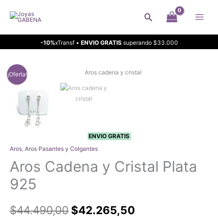
Ir
Buscar
al
contenido
-10%
xTransf •
ENVIO GRATIS
superando $33.000
¡Oferta!
ENVIO GRATIS
Aros
,
Aros Pasantes y Colgantes
Aros Cadena y Cristal Plata
925
El
El
$
44.490,00
$
42.265,50