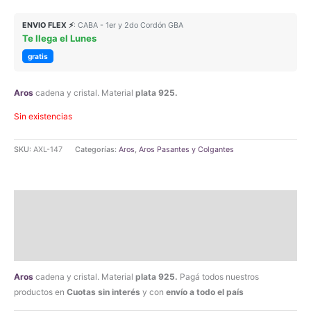
precio
precio
ENVIO FLEX ⚡
: CABA - 1er y 2do Cordón GBA
Te llega el Lunes
original
actual
gratis
era:
es:
Aros
cadena y cristal. Material
plata 925.
$44.490,00.
$42.265,50.
Sin existencias
SKU:
AXL-147
Categorías:
Aros
,
Aros Pasantes y Colgantes
Descripción
Información adicional
Valoraciones (0)
Aros
cadena y cristal. Material
plata 925.
Pagá todos nuestros
productos en
Cuotas sin interés
y con
envío a todo el país