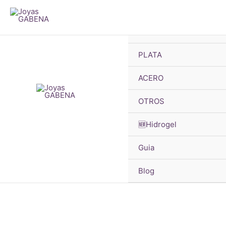
B
Ir
d
p
al
🔥OFERTAS
contenido
PLATA
¡Oferta!
ACERO
OTROS
🆕Hidrogel
Guia
Blog