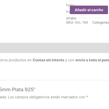
Aros
Añadir al carrito
Bolita
5mm
SKU:
AXL-168
Categoría
Plata
925
cantidad
stros productos en
Cuotas sin interés
y con
envío a todo el país
a 5mm Plata 925”
ada.
Los campos obligatorios están marcados con
*