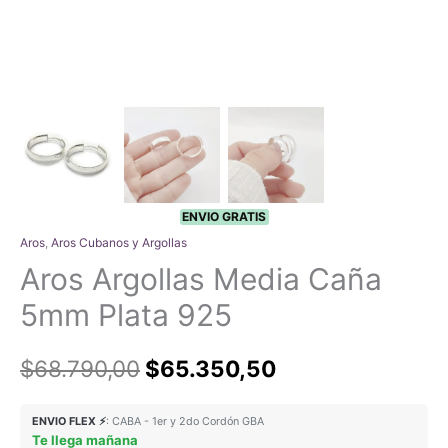
ENVIO GRATIS
Aros
,
Aros Cubanos y Argollas
Aros Argollas Media Caña
5mm Plata 925
El
El
$
68.790,00
$
65.350,50
precio
precio
ENVIO FLEX ⚡
: CABA - 1er y 2do Cordón GBA
Te llega mañana