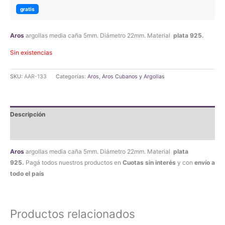
original
actual
gratis
era:
es:
Aros
argollas media caña 5mm. Diámetro 22mm. Material
plata 925.
$68.790,00.
$65.350,50.
Sin existencias
SKU:
AAR-133
Categorías:
Aros
,
Aros Cubanos y Argollas
Descripción
Valoraciones (0)
Aros
argollas media caña 5mm. Diámetro 22mm. Material
plata
925.
Pagá todos nuestros productos en
Cuotas sin interés
y con
envío a
todo el país
Productos relacionados