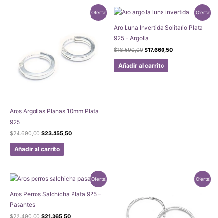
¡Oferta!
¡Oferta!
Aro Luna Invertida Solitario Plata
925 – Argolla
El
El
$
18.590,00
$
17.660,50
precio
precio
original
actual
Añadir al carrito
era:
es:
$18.590,00.
$17.660,50.
Aros Argollas Planas 10mm Plata
925
El
El
$
24.690,00
$
23.455,50
precio
precio
original
actual
Añadir al carrito
era:
es:
$24.690,00.
$23.455,50.
¡Oferta!
¡Oferta!
Aros Perros Salchicha Plata 925 –
Pasantes
El
El
$
22.490,00
$
21.365,50