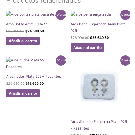
Productos relacionados
¡Oferta!
¡Oferta!
Aros Bolita 4mm Plata 925
Aros Perla Engarzada 4mm Plata
925
El
El
$
25.790,00
$
24.500,50
precio
precio
El
El
$
26.990,00
$
25.640,50
original
actual
Añadir al carrito
precio
precio
era:
es:
original
actual
Añadir al carrito
$25.790,00.
$24.500,50.
era:
es:
$26.990,00.
$25.640,50.
¡Oferta!
¡Oferta!
Aros nudos Plata 925 – Pasantes
El
El
$
20.690,00
$
19.655,50
precio
precio
original
actual
Añadir al carrito
era:
es:
$20.690,00.
$19.655,50.
Aros Simbolo Femenino Plata 925
– Pasantes