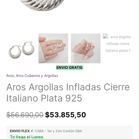
ENVIO GRATIS
Aros
,
Aros Cubanos y Argollas
Aros Argollas Infladas Cierre
Italiano Plata 925
El
El
$
56.690,00
$
53.855,50
precio
precio
ENVIO FLEX ⚡
: CABA - 1er y 2do Cordón GBA
Te llega el Lunes