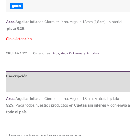
original
actual
gratis
era:
es:
Aros
Argollas Infladas Cierre Italiano. Argolla 18mm (1,8cm) . Material
$56.690,00.
$53.855,50.
plata 925.
Sin existencias
SKU:
AAR-191
Categorías:
Aros
,
Aros Cubanos y Argollas
Descripción
Valoraciones (0)
Aros
Argollas Infladas Cierre Italiano. Argolla 18mm. Material
plata
925.
Pagá todos nuestros productos en
Cuotas sin interés
y con
envío a
todo el país