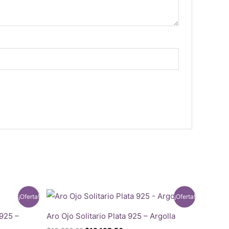
¡Oferta!
¡Oferta!
925 –
Aro Ojo Solitario Plata 925 – Argolla