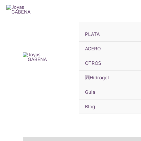
B
Ir
d
pr
al
🔥OFERTAS
contenido
PLATA
¡Oferta!
ACERO
OTROS
🆕Hidrogel
Guia
Blog