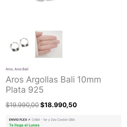
Aros
,
Aros Bali
Aros Argollas Bali 10mm
Plata 925
El
El
$
19.990,00
$
18.990,50
precio
precio
ENVIO FLEX ⚡
: CABA - 1er y 2do Cordón GBA
Te llega el Lunes