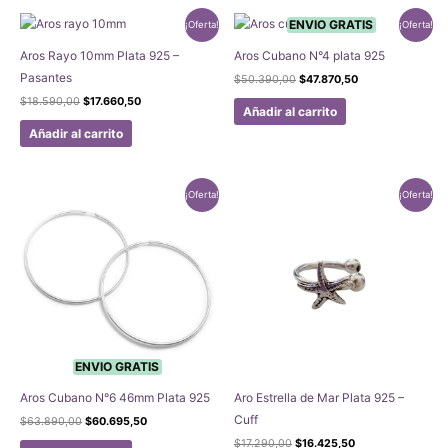
ENVIO GRATIS
¡Oferta!
¡Oferta!
Aros Rayo 10mm Plata 925 –
Aros Cubano N°4 plata 925
Pasantes
El
El
$
50.390,00
$
47.870,50
precio
precio
El
El
$
18.590,00
$
17.660,50
original
actual
Añadir al carrito
precio
precio
era:
es:
original
actual
Añadir al carrito
$50.390,00.
$47.870,50.
era:
es:
$18.590,00.
$17.660,50.
¡Oferta!
¡Oferta!
ENVIO GRATIS
Aros Cubano N°6 46mm Plata 925
Aro Estrella de Mar Plata 925 –
Cuff
El
El
$
63.890,00
$
60.695,50
precio
precio
El
El
$
17.290,00
$
16.425,50