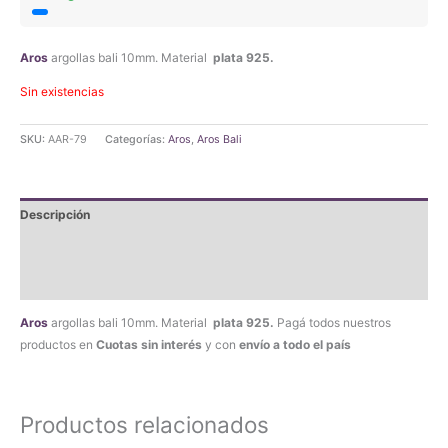
original
actual
era:
es:
Aros
argollas bali 10mm. Material
plata 925.
$19.990,00.
$18.990,50.
Sin existencias
SKU:
AAR-79
Categorías:
Aros
,
Aros Bali
Descripción
Información adicional
Valoraciones (0)
Aros
argollas bali 10mm. Material
plata 925.
Pagá todos nuestros
productos en
Cuotas sin interés
y con
envío a todo el país
Productos relacionados