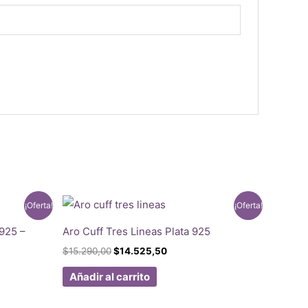
¡Oferta!
¡Oferta!
925 –
Aro Cuff Tres Lineas Plata 925
El
El
$
15.290,00
$
14.525,50
precio
precio
original
actual
Añadir al carrito
era:
es:
$15.290,00.
$14.525,50.