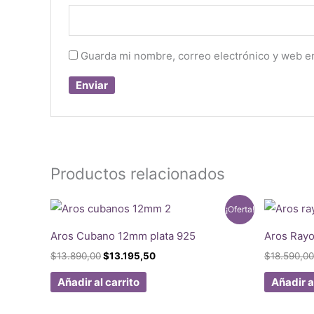
Guarda mi nombre, correo electrónico y web e
Productos relacionados
¡Oferta!
Aros Cubano 12mm plata 925
Aros Rayo
El
El
$
13.890,00
$
13.195,50
$
18.590,00
precio
precio
original
actual
Añadir al carrito
Añadir a
era:
es:
$13.890,00.
$13.195,50.