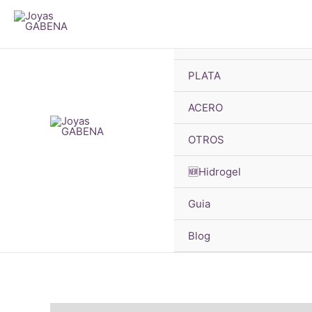
B
Ir
d
pr
al
🔥OFERTAS
contenido
PLATA
¡Oferta!
ACERO
OTROS
🆕Hidrogel
Guia
Blog