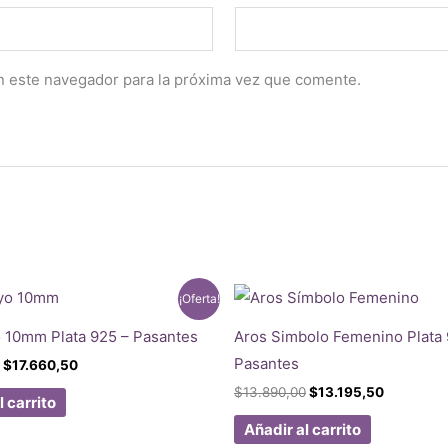
n este navegador para la próxima vez que comente.
¡Oferta!
 10mm Plata 925 – Pasantes
Aros Simbolo Femenino Plata 
Pasantes
El
El
$
17.660,50
precio
precio
El
El
$
13.890,00
$
13.195,50
original
actual
l carrito
precio
precio
era:
es:
original
actual
Añadir al carrito
$18.590,00.
$17.660,50.
era:
es: