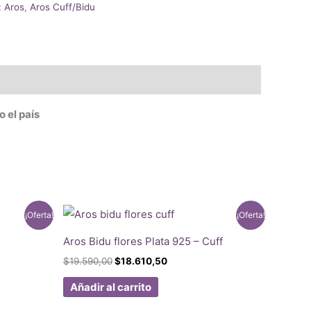
:
Aros
,
Aros Cuff/Bidu
o el país
¡Oferta!
¡Oferta!
Aros Bidu flores Plata 925 – Cuff
El
El
$
19.590,00
$
18.610,50
precio
precio
original
actual
Añadir al carrito
era:
es:
50.
$19.590,00.
$18.610,50.