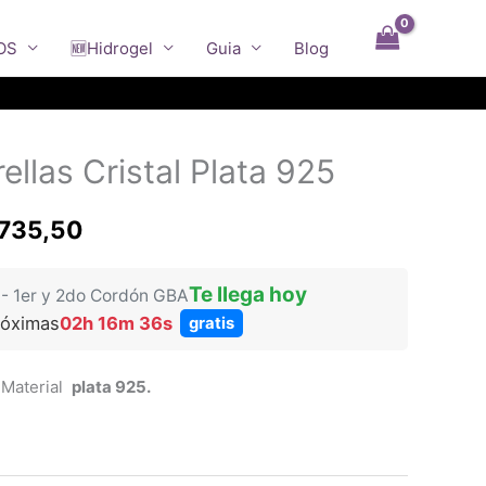
OS
🆕Hidrogel
Guia
Blog
ENVIO GRATIS
ellas Cristal Plata 925
El
735,50
io
precio
Te llega hoy
 - 1er y 2do Cordón GBA
nal
actual
róximas
02h 16m 35s
gratis
es:
. Material
plata 925.
090,00.
$44.735,50.