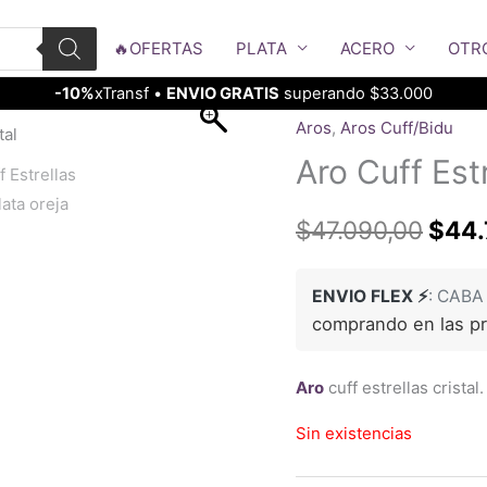
🔥OFERTAS
PLATA
ACERO
OTR
-10%
xTransf •
ENVIO GRATIS
superando $33.000
Aros
,
Aros Cuff/Bidu
Aro Cuff Estr
El
$
47.090,00
$
44.
prec
ENVIO FLEX ⚡
: CABA
origi
comprando en las p
era:
Aro
cuff estrellas cristal
$47.
Sin existencias