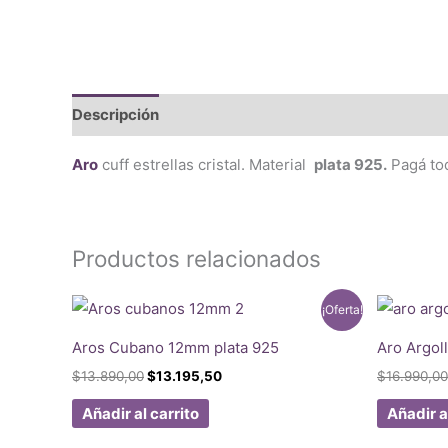
Descripción
Valoraciones (0)
Aro
cuff estrellas cristal. Material
plata 925.
Pagá to
Productos relacionados
¡Oferta!
Aros Cubano 12mm plata 925
Aro Argoll
El
El
$
13.890,00
$
13.195,50
$
16.990,00
precio
precio
original
actual
Añadir al carrito
Añadir a
era:
es:
$13.890,00.
$13.195,50.