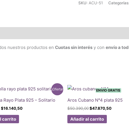
SKU:
ACU-51
Categorías
dos nuestros productos en
Cuotas sin interés
y con
envío a tod
¡Oferta!
ENVIO GRATIS
a Rayo Plata 925 – Solitario
Aros Cubano N°4 plata 925
El
El
El
El
$
16.140,50
$
50.390,00
$
47.870,50
precio
precio
precio
precio
original
actual
original
actual
l carrito
Añadir al carrito
era:
es:
era:
es:
$16.990,00.
$16.140,50.
$50.390,00.
$47.870,