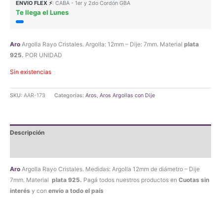
ENVIO FLEX ⚡
: CABA - 1er y 2do Cordón GBA
Te llega el Lunes
original
actual
era:
es:
Aro
Argolla Rayo Cristales. Argolla: 12mm – Dije: 7mm. Material
plata
$16.890,00.
$16.045,50.
925.
POR UNIDAD
Sin existencias
SKU:
AAR-173
Categorías:
Aros
,
Aros Argollas con Dije
Descripción
Valoraciones (0)
Aro
Argolla Rayo Cristales. Medidas: Argolla 12mm de diámetro – Dije
7mm. Material
plata 925.
Pagá todos nuestros productos en
Cuotas sin
interés
y con
envío a todo el país