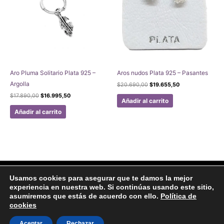
Aro Pluma Solitario Plata 925 –
Aros nudos Plata 925 – Pasantes
Argolla
El
El
$
20.690,00
$
19.655,50
precio
precio
El
El
$
17.890,00
$
16.995,50
original
actual
Añadir al carrito
precio
precio
era:
es:
original
actual
Añadir al carrito
$20.690,00.
$19.655,50.
era:
es:
$17.890,00.
$16.995,50.
Facebook
Instagram
Usamos cookies para asegurar que te damos la mejor
experiencia en nuestra web. Si continúas usando este sitio,
Aviso legal
Politicas de Privacidad
Politica de Cookies
asumiremos que estás de acuerdo con ello.
Política de
Formulario de arrepentimiento
cookies
Copyright © 2020 Joyas Gabena
Aceptar
Rechazar