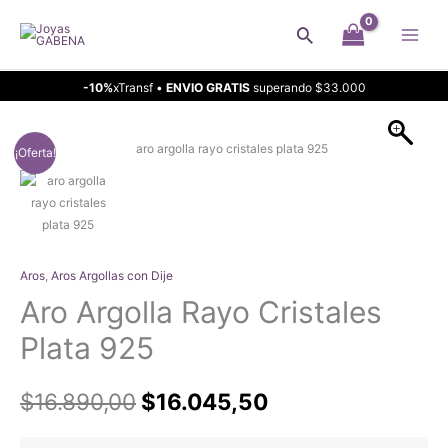
Ir
Buscar
al
contenido
-10%
xTransf •
ENVIO GRATIS
superando $33.000
¡Oferta!
Aros
,
Aros Argollas con Dije
Aro Argolla Rayo Cristales
Plata 925
El
El
$
16.890,00
$
16.045,50
precio
precio