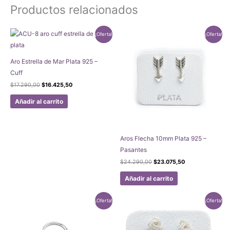
Productos relacionados
¡Oferta!
¡Oferta!
Aro Estrella de Mar Plata 925 –
Cuff
El
El
$
17.290,00
$
16.425,50
precio
precio
original
actual
Añadir al carrito
era:
es:
$17.290,00.
$16.425,50.
Aros Flecha 10mm Plata 925 –
Pasantes
El
El
$
24.290,00
$
23.075,50
precio
precio
original
actual
Añadir al carrito
era:
es:
$24.290,00.
$23.075,50.
¡Oferta!
¡Oferta!