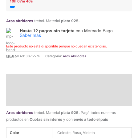
10h 07m 46s
Aros abridores
trebol. Material
plata 925.
Hasta 12 pagos sin tarjeta
con Mercado Pago.
Saber más
Este producto no está disponible porque no quedan existencias.
SKU:
MLA913875574
Categoría:
Aros Abridores
Descripción
Información adicional
Valoraciones (0)
Aros abridores
trebol. Material
plata 925.
Pagá todos nuestros
productos en
Cuotas sin interés
y con
envío a todo el país
Color
Celeste, Rosa, Violeta