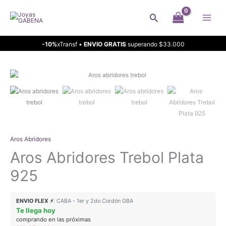
Ir
Buscar
al
contenido
-10%
xTransf •
ENVIO GRATIS
superando $33.000
Aros Abridores
Aros Abridores Trebol Plata
925
ENVIO FLEX ⚡
: CABA - 1er y 2do Cordón GBA
Te llega hoy
comprando en las próximas