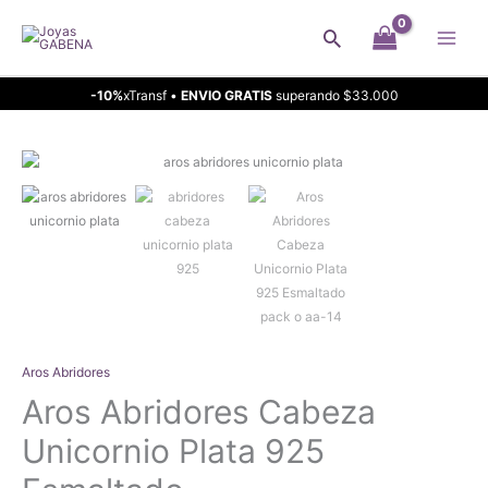
Ir
Buscar
al
contenido
-10%
xTransf •
ENVIO GRATIS
superando $33.000
Aros Abridores
Aros Abridores Cabeza
Unicornio Plata 925