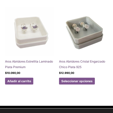
Aros Abridores Estrellita Laminado
Aros Abridores Cristal Engarzado
Plata Premium
Chico Plata 925
$
10.090,00
$
12.990,00
Este
Añadir al carrito
Seleccionar opciones
producto
tiene
múltiples
variantes.
Las
opciones