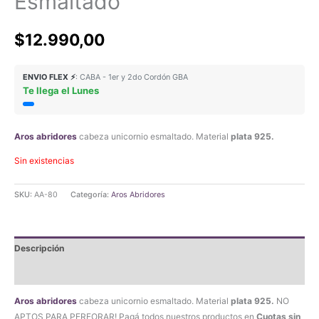
Esmaltado
$
12.990,00
ENVIO FLEX ⚡
: CABA - 1er y 2do Cordón GBA
Te llega el Lunes
Aros abridores
cabeza unicornio esmaltado. Material
plata 925.
Sin existencias
SKU:
AA-80
Categoría:
Aros Abridores
Descripción
Valoraciones (0)
Aros abridores
cabeza unicornio esmaltado. Material
plata 925.
NO
APTOS PARA PERFORAR! Pagá todos nuestros productos en
Cuotas sin