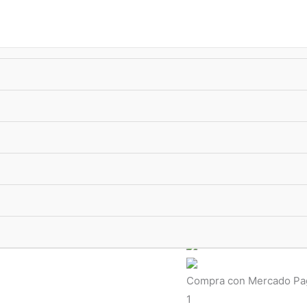
úsqueda
e
oductos
-10%
xTransf •
ENVIO GRATIS
superando $33.000
Anillos
Anillo Doble
Anillo
doble con cristale
la medida de tu anillo
Hasta 12 pagos sin tarje
Compra con Mercado Pago
1