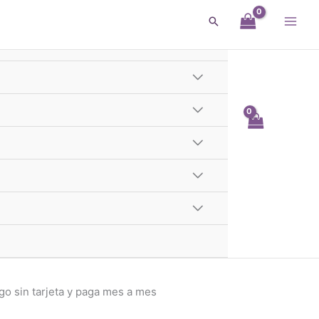
Buscar
 Con Cristales – Plata 925
s. Material
plata 925
.
Aquí
te explicamos como saber
ta
con Mercado Pago.
Saber más
 sin tarjeta y paga mes a mes