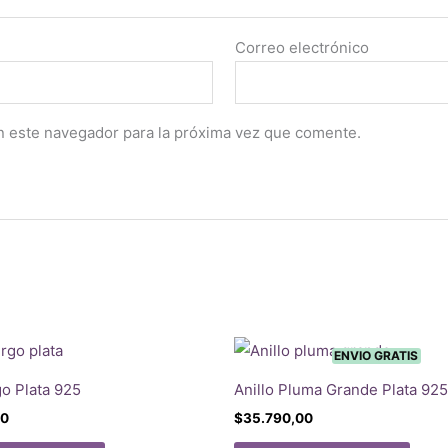
Correo electrónico
n este navegador para la próxima vez que comente.
ENVIO GRATIS
go Plata 925
Anillo Pluma Grande Plata 925
00
$
35.790,00
Este
Este