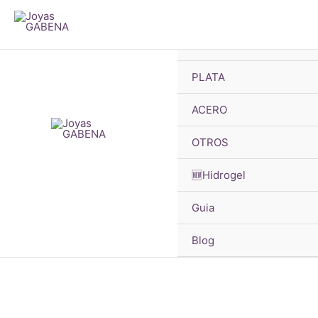
B
Ir
d
pr
al
🔥OFERTAS
contenido
PLATA
ACERO
OTROS
🆕Hidrogel
Guia
Blog