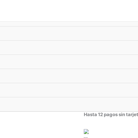
úsqueda
e
oductos
-10%
xTransf •
ENVIO GRATIS
superando $33.000
Anillos
Anillo Aries
ENVIO FLEX ⚡
: CABA
Anillo
Aries. Material
pla
tu anillo.
Hasta 12 pagos sin tarje