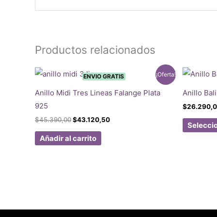
Productos relacionados
¡Oferta!
ENVIO GRATIS
Anillo Midi Tres Lineas Falange Plata
Anillo Bal
925
$
26.290,
El
El
$
45.390,00
$
43.120,50
Selecci
precio
precio
original
actual
Añadir al carrito
era:
es:
$45.390,00.
$43.120,50.