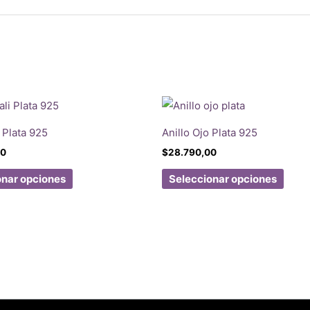
i Plata 925
Anillo Ojo Plata 925
00
$
28.790,00
Este
Este
onar opciones
Seleccionar opciones
producto
prod
tiene
tiene
múltiples
múlti
variantes.
varia
Las
Las
opciones
opci
se
se