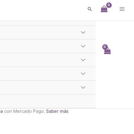
Buscar
 Plata 925
Te llega el Lunes
 - 1er y 2do Cordón GBA
ta 925
.
Aquí
te explicamos como saber la medida de
ta
con Mercado Pago.
Saber más