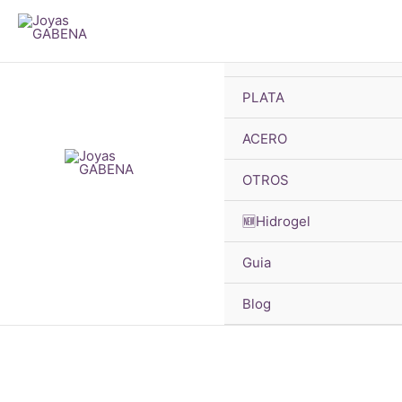
B
Ir
d
pr
al
🔥OFERTAS
contenido
PLATA
ACERO
OTROS
🆕Hidrogel
Guia
Blog