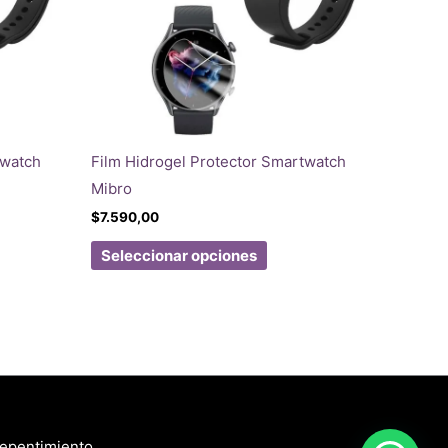
twatch
Film Hidrogel Protector Smartwatch
Mibro
$
7.590,00
Este
Seleccionar opciones
ucto
producto
tiene
ples
múltiples
ntes.
variantes.
Las
ones
opciones
se
repentimiento