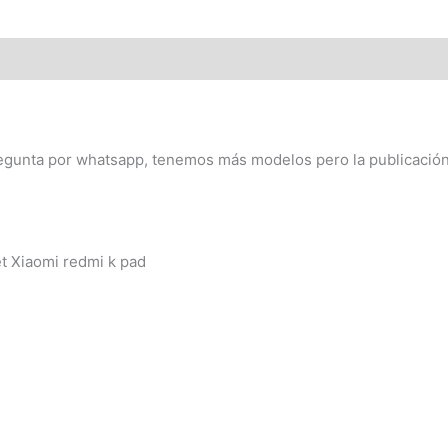
k
pad
cantidad
egunta por whatsapp, tenemos más modelos pero la publicación 
t Xiaomi redmi k pad