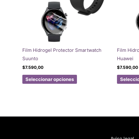
Film Hidrogel Protector Smartwatch
Film Hidr
Suunto
Huawei
$
7.590,00
$
7.590,00
Este
Seleccionar opciones
Selecci
producto
tiene
múltiples
variantes.
Las
opciones
se
Aviso legal