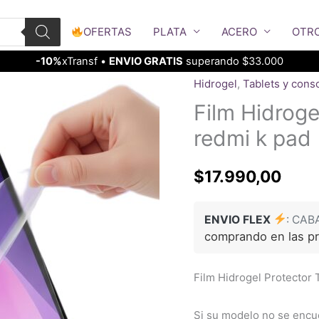
OFERTAS
PLATA
ACERO
OTR
-10%
xTransf •
ENVIO GRATIS
superando $33.000
Hidrogel
,
Tablets y cons
Film Hidroge
redmi k pad
$
17.990,00
ENVIO FLEX
: CAB
comprando en las p
Film Hidrogel Protector 
Si su modelo no se encu