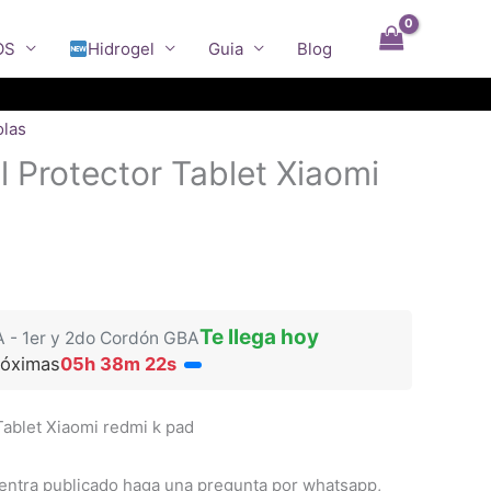
OS
Hidrogel
Guia
Blog
olas
l Protector Tablet Xiaomi
Te llega hoy
A - 1er y 2do Cordón GBA
róximas
05h 38m 22s
Tablet Xiaomi redmi k pad
entra publicado haga una pregunta por whatsapp,