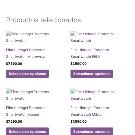
Productos relacionados
Film Hidrogel Protector
Film Hidrogel Protector
Smartwatch Microwear
Smartwatch Fitbit
$
7.590,00
$
7.590,00
Este
Este
Seleccionar opciones
Seleccionar opciones
producto
producto
tiene
tiene
múltiples
múltiples
variantes.
variantes.
Las
Las
Film Hidrogel Protector
Film Hidrogel Protector
opciones
opciones
Smartwatch Xiaomi
Smartwatch Mibro
se
se
$
7.590,00
$
7.590,00
pueden
pueden
Este
Este
elegir
elegir
Seleccionar opciones
Seleccionar opciones