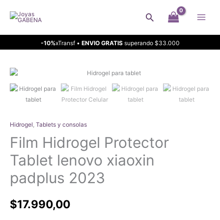
Ir
Buscar
al
contenido
-10%
xTransf •
ENVIO GRATIS
superando $33.000
Hidrogel
,
Tablets y consolas
Film Hidrogel Protector
Tablet lenovo xiaoxin
padplus 2023
$
17.990,00