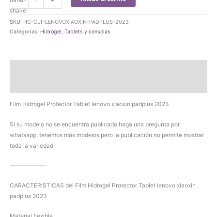
Hidrogel
Protector
SKU:
HG-CLT-LENOVOXIAOXIN-PADPLUS-2023
Tablet
Categorías:
Hidrogel
,
Tablets y consolas
lenovo
xiaoxin
padplus
Descripción
2023
cantidad
Valoraciones (0)
Film Hidrogel Protector Tablet lenovo xiaoxin padplus 2023
Si su modelo no se encuentra publicado haga una pregunta por
whatsapp, tenemos más modelos pero la publicación no permite mostrar
toda la variedad
——————-
CARACTERISTICAS del Film Hidrogel Protector Tablet lenovo xiaoxin
padplus 2023
Material flexible