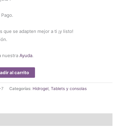
 Pago.
s que se adapten mejor a ti ¡y listo!
ión.
a nuestra
Ayuda
.
adir al carrito
-7
Categorías:
Hidrogel
,
Tablets y consolas