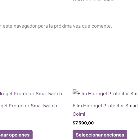
n este navegador para la próxima vez que comente.
ogel Protector Smartwatch
Film Hidrogel Protector Smar
Colmi
$
7.590,00
Este
Este
onar opciones
Seleccionar opciones