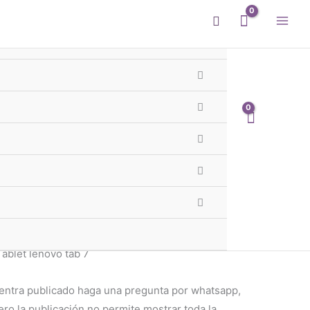
Buscar
olas
l Protector Tablet lenovo
Te llega mañana
 - 1er y 2do Cordón GBA
Tablet lenovo tab 7
entra publicado haga una pregunta por whatsapp,
o la publicación no permite mostrar toda la