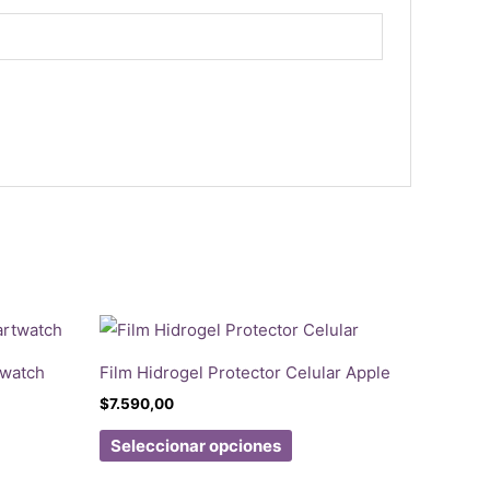
twatch
Film Hidrogel Protector Celular Apple
$
7.590,00
Este
Seleccionar opciones
producto