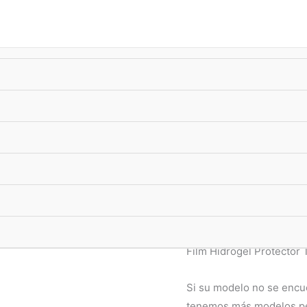
úsqueda
e
roductos
-10%
xTransf •
ENVIO GRATIS
superando $33.000
Hidrogel
,
Tablets y cons
Film Hidroge
tab 7
$
17.990,00
ENVIO FLEX ⚡
: CABA
Film Hidrogel Protector 
Si su modelo no se encu
tenemos más modelos per