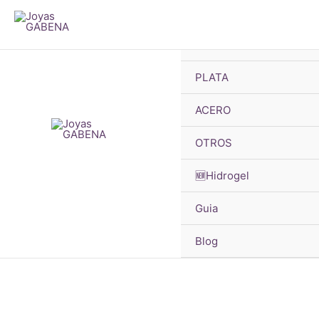
B
Ir
d
p
al
🔥OFERTAS
contenido
PLATA
ACERO
OTROS
🆕Hidrogel
Guia
Blog