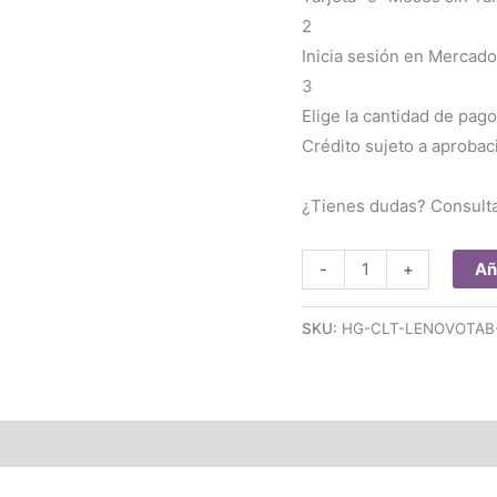
2
Inicia sesión en Mercado
3
Elige la cantidad de pago
Crédito sujeto a aprobac
¿Tienes dudas? Consult
Film
Añ
-
+
Hidrogel
Protector
SKU:
HG-CLT-LENOVOTAB
Tablet
lenovo
tab
7
cantidad