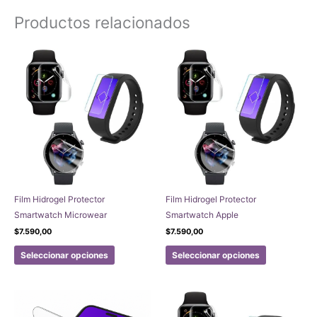
Productos relacionados
Film Hidrogel Protector
Film Hidrogel Protector
Smartwatch Microwear
Smartwatch Apple
$
7.590,00
$
7.590,00
Este
Este
Seleccionar opciones
Seleccionar opciones
producto
producto
tiene
tiene
múltiples
múltiples
variantes.
variantes.