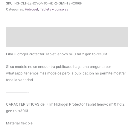
Protector
SKU:
HG-CLT-LENOVOM10-HD-2-GEN-TB-X306F
Tablet
Categorías:
Hidrogel
,
Tablets y consolas
lenovo
m10
hd
Descripción
2
gen
Valoraciones (0)
tb-
x306f
Film Hidrogel Protector Tablet lenovo m10 hd 2 gen tb-x306f
cantidad
Si su modelo no se encuentra publicado haga una pregunta por
whatsapp, tenemos más modelos pero la publicación no permite mostrar
toda la variedad
——————-
CARACTERISTICAS del Film Hidrogel Protector Tablet lenovo m10 hd 2
gen tb-x306f
Material flexible