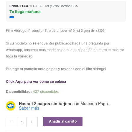
ENVIO FLEX ⚡
: CABA - 1er y 2do Cordón GBA
Te llega mañana
Film Hidrogel Protector Tablet lenovo m10 hd 2 gen tb-x306f
Si su modelo no se encuentra publicado haga una pregunta por
whatsapp, tenemos más modelos pero la publicación no permite mostrar
toda la variedad
Protege tu pantalla ante golpes y rayones con el film hidrogel
Click Aquí para ver como se coloca
Disponibilidad:
427 disponibles
Hasta 12 pagos sin tarjeta
con Mercado Pago.
Saber más
Film
Añadir al carrito
-
+
Hidrogel