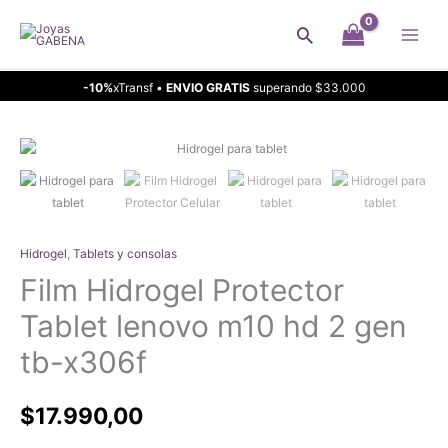
Ir
Buscar
al
contenido
-10%
xTransf •
ENVIO GRATIS
superando $33.000
Hidrogel
,
Tablets y consolas
Film Hidrogel Protector
Tablet lenovo m10 hd 2 gen
tb-x306f
$
17.990,00