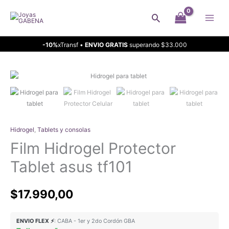
Ir
Buscar
al
contenido
-10%
xTransf •
ENVIO GRATIS
superando $33.000
Hidrogel
,
Tablets y consolas
Film Hidrogel Protector
Tablet asus tf101
$
17.990,00
ENVIO FLEX ⚡
: CABA - 1er y 2do Cordón GBA