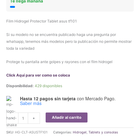
Te llega mañana
Film Hidrogel Protector Tablet asus tf101
Si su modelo no se encuentra publicado haga una pregunta por
whatsapp, tenemos más modelos pero la publicación no permite mostrar
toda la variedad
Protege tu pantalla ante golpes y rayones con el film hidrogel
Click Aquí para ver como se coloca
Disponibilidad:
429 disponibles
Hasta 12 pagos sin tarjeta
con Mercado Pago.
Saber más
Film
Añadir al carrito
-
+
Hidrogel
Protector
SKU:
HG-CLT-ASUSTF101
Categorías:
Hidrogel
,
Tablets y consolas
Tablet