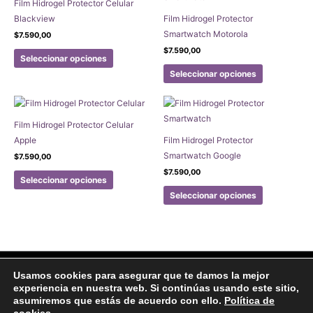
Film Hidrogel Protector Celular
Blackview
Film Hidrogel Protector
Smartwatch Motorola
$
7.590,00
Este
$
7.590,00
Seleccionar opciones
producto
Este
Seleccionar opciones
tiene
producto
múltiples
tiene
variantes.
múltiples
Film Hidrogel Protector Celular
Las
variantes.
Apple
Film Hidrogel Protector
opciones
Las
Smartwatch Google
$
7.590,00
se
opciones
Este
$
7.590,00
pueden
se
Seleccionar opciones
producto
Este
elegir
pueden
Seleccionar opciones
tiene
producto
en
elegir
múltiples
tiene
la
en
variantes.
múltiples
página
la
Las
variantes.
de
página
opciones
Las
producto
de
Facebook
Instagram
Usamos cookies para asegurar que te damos la mejor
se
opciones
producto
experiencia en nuestra web. Si continúas usando este sitio,
Aviso legal
Politicas de Privacidad
Politica de Cookies
pueden
se
asumiremos que estás de acuerdo con ello.
Política de
Formulario de arrepentimiento
elegir
pueden