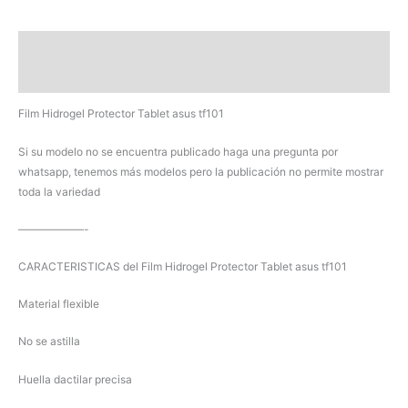
asus
tf101
Descripción
cantidad
Valoraciones (0)
Film Hidrogel Protector Tablet asus tf101
Si su modelo no se encuentra publicado haga una pregunta por
whatsapp, tenemos más modelos pero la publicación no permite mostrar
toda la variedad
——————-
CARACTERISTICAS del Film Hidrogel Protector Tablet asus tf101
Material flexible
No se astilla
Huella dactilar precisa