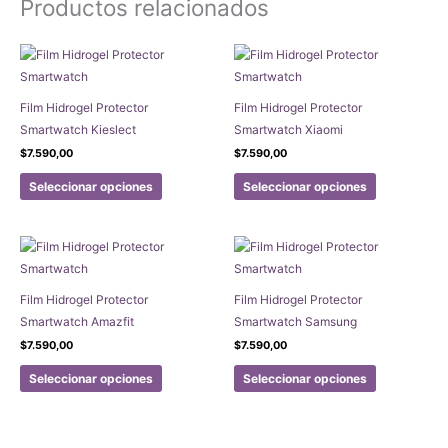
Productos relacionados
Film Hidrogel Protector
Film Hidrogel Protector
Smartwatch Kieslect
Smartwatch Xiaomi
$
7.590,00
$
7.590,00
Este
Este
Seleccionar opciones
Seleccionar opciones
producto
producto
tiene
tiene
múltiples
múltiples
variantes.
variantes.
Las
Las
Film Hidrogel Protector
Film Hidrogel Protector
opciones
opciones
Smartwatch Amazfit
Smartwatch Samsung
se
se
$
7.590,00
$
7.590,00
pueden
pueden
Este
Este
elegir
elegir
Seleccionar opciones
Seleccionar opciones
producto
producto
en
en
tiene
tiene
la
la
múltiples
múltiples
página
página