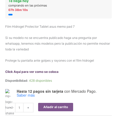
Te llega hoy
comprando en las próximas
07h 38m 10s
Film Hidrogel Protector Tablet asus memo pad 7
Si su modelo no se encuentra publicado haga una pregunta por
whatsapp, tenemos más modelos pero la publicación no permite mostrar
toda la variedad
Protege tu pantalla ante golpes y rayones con el film hidrogel
Click Aquí para ver como se coloca
Disponibilidad:
428 disponibles
Hasta 12 pagos sin tarjeta
con Mercado Pago.
Saber más
Film
Añadir al carrito
-
+
Hidrogel
Protector