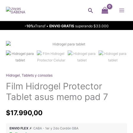
Ir
Buscar
al
contenido
-10%
xTransf •
ENVIO GRATIS
superando $33.000
Hidrogel
,
Tablets y consolas
Film Hidrogel Protector
Tablet asus memo pad 7
$
17.990,00
ENVIO FLEX ⚡
: CABA - 1er y 2do Cordón GBA