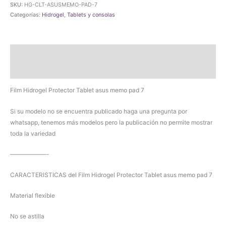
SKU:
HG-CLT-ASUSMEMO-PAD-7
Tablet
Categorías:
Hidrogel
,
Tablets y consolas
asus
memo
pad
Descripción
7
cantidad
Valoraciones (0)
Film Hidrogel Protector Tablet asus memo pad 7
Si su modelo no se encuentra publicado haga una pregunta por
whatsapp, tenemos más modelos pero la publicación no permite mostrar
toda la variedad
——————-
CARACTERISTICAS del Film Hidrogel Protector Tablet asus memo pad 7
Material flexible
No se astilla