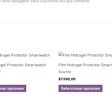
n este navegador para la próxima vez que comente.
ogel Protector Smartwatch
Film Hidrogel Protector Smar
r
Suunto
$
7.590,00
Este
Este
onar opciones
Seleccionar opciones
producto
prod
tiene
tiene
múltiples
múlti