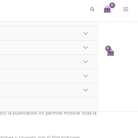
Buscar
olas
l Protector Tablet alcatel
ablet alcatel pixi 3 8080
entra publicado haga una pregunta por whatsapp,
o la publicación no permite mostrar toda la
golpes y rayones con el film hidrogel