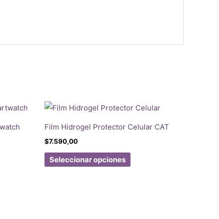
twatch
Film Hidrogel Protector Celular CAT
$
7.590,00
Este
Seleccionar opciones
producto
ucto
tiene
múltiples
ples
variantes.