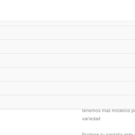
úsqueda
e
oductos
-10%
xTransf •
ENVIO GRATIS
superando $33.000
Hidrogel
,
Tablets y cons
Film Hidroge
pixi 3 8080
$
17.990,00
Film Hidrogel Protector T
Si su modelo no se encu
tenemos más modelos per
variedad
Protege tu pantalla ante 