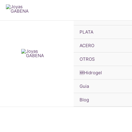
B
Ir
d
pr
al
🔥OFERTAS
contenido
PLATA
ACERO
OTROS
🆕Hidrogel
Guia
Blog