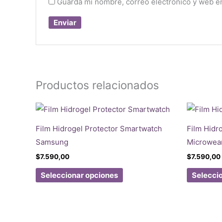
Guarda mi nombre, correo electrónico y web e
Productos relacionados
Film Hidrogel Protector Smartwatch
Film Hidr
Samsung
Microwea
$
7.590,00
$
7.590,00
Este
Seleccionar opciones
Selecci
producto
tiene
múltiples