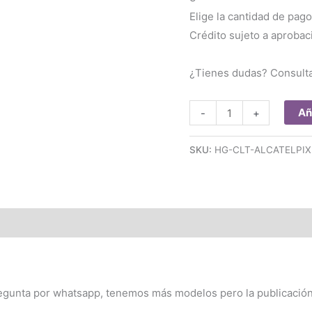
Elige la cantidad de pago
Crédito sujeto a aprobac
¿Tienes dudas? Consult
Film
Añ
-
+
Hidrogel
Protector
SKU:
HG-CLT-ALCATELPIX
Tablet
alcatel
pixi
3
8080
cantidad
egunta por whatsapp, tenemos más modelos pero la publicación 