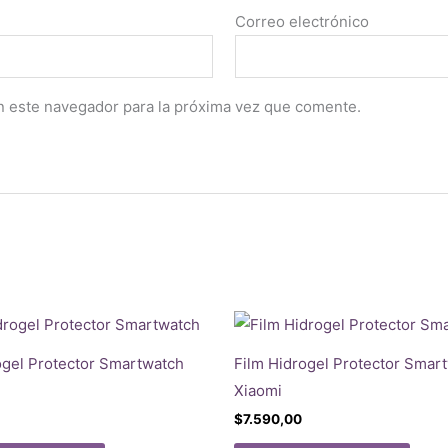
Correo electrónico
n este navegador para la próxima vez que comente.
ogel Protector Smartwatch
Film Hidrogel Protector Smar
Xiaomi
$
7.590,00
Este
Este