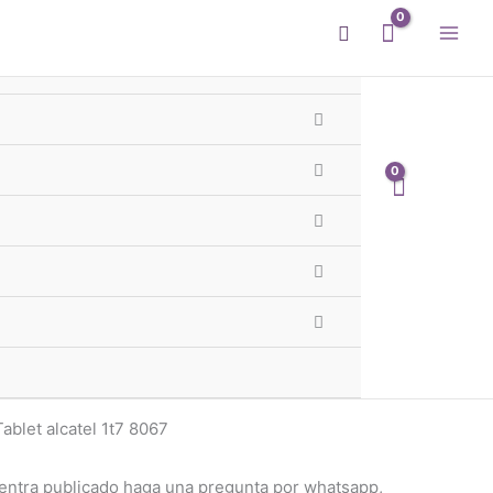
Buscar
olas
l Protector Tablet alcatel
Te llega hoy
 - 1er y 2do Cordón GBA
róximas
11h 23m 56s
ablet alcatel 1t7 8067
entra publicado haga una pregunta por whatsapp,