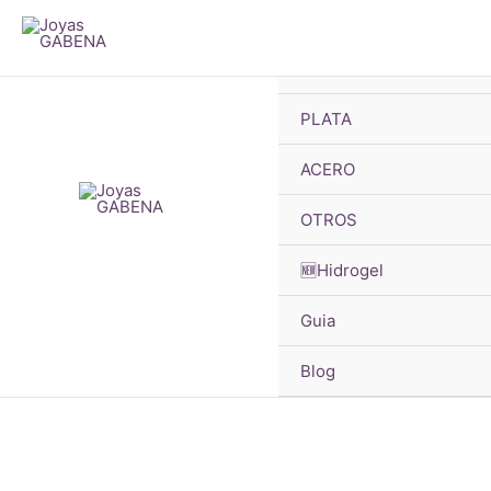
B
Ir
d
p
al
🔥OFERTAS
contenido
PLATA
ACERO
OTROS
🆕Hidrogel
Guia
Blog