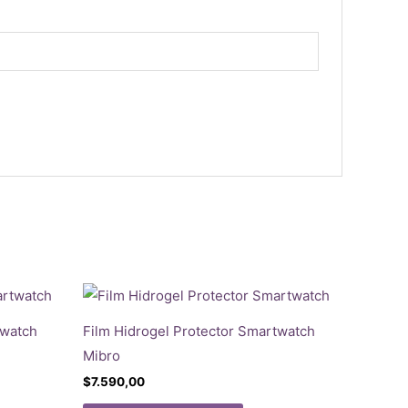
twatch
Film Hidrogel Protector Smartwatch
Mibro
$
7.590,00
Este