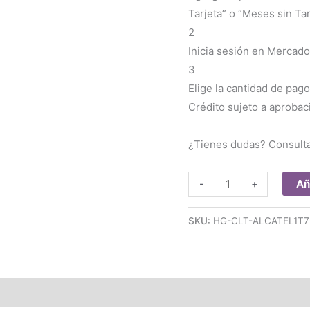
Tarjeta” o “Meses sin Tar
2
Inicia sesión en Mercado
3
Elige la cantidad de pago
Crédito sujeto a aprobac
¿Tienes dudas? Consult
Film
Añ
-
+
Hidrogel
Protector
SKU:
HG-CLT-ALCATEL1T7
Tablet
alcatel
1t7
8067