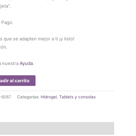
jeta”.
 Pago.
s que se adapten mejor a ti ¡y listo!
ión.
a nuestra
Ayuda
.
adir al carrito
-8067
Categorías:
Hidrogel
,
Tablets y consolas