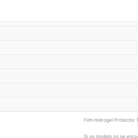
úsqueda
e
roductos
-10%
xTransf •
ENVIO GRATIS
superando $33.000
Hidrogel
,
Tablets y cons
Film Hidroge
1t7 8067
$
17.990,00
ENVIO FLEX ⚡
: CABA
comprando en las p
Film Hidrogel Protector T
Si su modelo no se encu