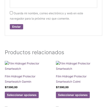
Guarda mi nombre, correo electrónico y web en este
navegador para la próxima vez que comente.
Productos relacionados
Film Hidrogel Protector
Film Hidrogel Protector
Smartwatch Garmin
Smartwatch Colmi
$
7.590,00
$
7.590,00
Este
Este
Seleccionar opciones
Seleccionar opciones
producto
producto
tiene
tiene