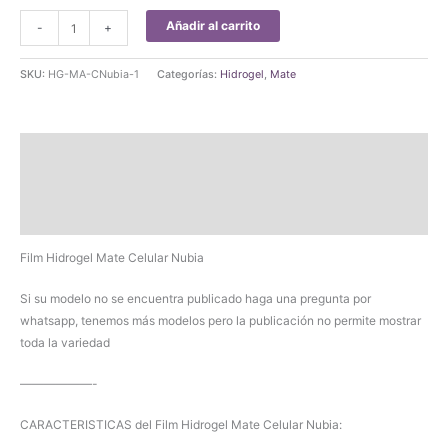
Film
Añadir al carrito
-
+
Hidrogel
Mate
SKU:
HG-MA-CNubia-1
Categorías:
Hidrogel
,
Mate
Celular
Nubia
(Pag
Descripción
2)
cantidad
Información adicional
Valoraciones (0)
Film Hidrogel Mate Celular Nubia
Si su modelo no se encuentra publicado haga una pregunta por
whatsapp, tenemos más modelos pero la publicación no permite mostrar
toda la variedad
——————-
CARACTERISTICAS del Film Hidrogel Mate Celular Nubia: