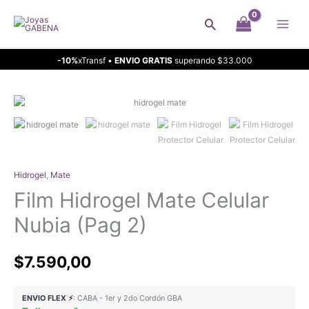
Ir
Buscar
al
contenido
-10%
xTransf •
ENVIO GRATIS
superando $33.000
Hidrogel
,
Mate
Film Hidrogel Mate Celular
Nubia (Pag 2)
$
7.590,00
ENVIO FLEX ⚡
: CABA - 1er y 2do Cordón GBA