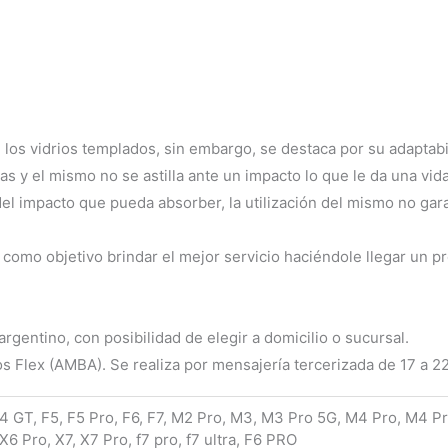
 los vidrios templados, sin embargo, se destaca por su adaptabi
s y el mismo no se astilla ante un impacto lo que le da una vida
l impacto que pueda absorber, la utilización del mismo no garan
mo objetivo brindar el mejor servicio haciéndole llegar un pr
rgentino, con posibilidad de elegir a domicilio o sucursal.
os Flex (AMBA). Se realiza por mensajería tercerizada de 17 a 2
F4 GT, F5, F5 Pro, F6, F7, M2 Pro, M3, M3 Pro 5G, M4 Pro, M4 
X6 Pro, X7, X7 Pro, f7 pro, f7 ultra, F6 PRO