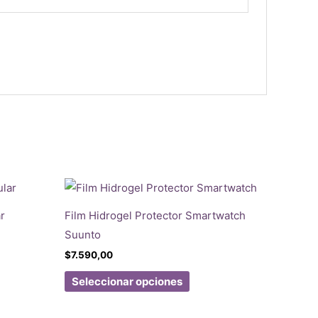
r
Film Hidrogel Protector Smartwatch
Suunto
$
7.590,00
Este
Seleccionar opciones
ucto
producto
tiene