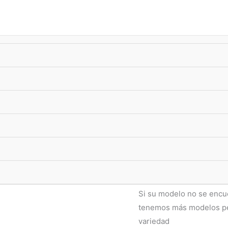
úsqueda
e
oductos
-10%
xTransf •
ENVIO GRATIS
superando $33.000
Celulares
,
Hidrogel
Film Hidroge
$
7.590,00
ENVIO FLEX ⚡
: CABA
comprando en las p
Film Hidrogel Protector 
Si su modelo no se encu
tenemos más modelos per
variedad