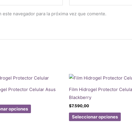
n este navegador para la próxima vez que comente.
ogel Protector Celular Asus
Film Hidrogel Protector Celula
Blackberry
Este
$
7.590,00
onar opciones
producto
Este
Seleccionar opciones
tiene
prod
múltiples
tiene