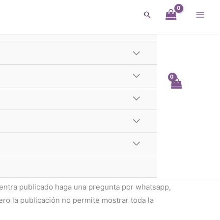
Buscar
l Protector Celular Poco
Te llega hoy
 - 1er y 2do Cordón GBA
róximas
04h 43m 59s
Celular Poco
entra publicado haga una pregunta por whatsapp,
o la publicación no permite mostrar toda la