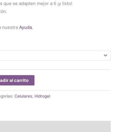
s que se adapten mejor a ti ¡y listo!
ión.
a nuestra
Ayuda
.
adir al carrito
gorías:
Celulares
,
Hidrogel