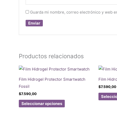
Guarda mi nombre, correo electrónico y web e
Productos relacionados
Film Hidrogel Protector Smartwatch
Film Hidr
Fossil
$
7.590,00
$
7.590,00
Selecci
Este
Seleccionar opciones
producto
tiene