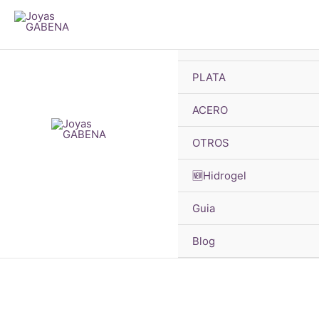
B
Ir
d
pr
al
🔥OFERTAS
contenido
PLATA
ACERO
OTROS
🆕Hidrogel
Guia
Blog