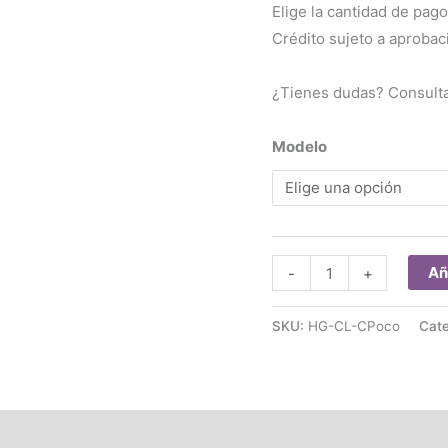
Elige la cantidad de pago
Crédito sujeto a aprobac
¿Tienes dudas? Consult
Modelo
Film
Añ
-
+
Hidrogel
Protector
SKU:
HG-CL-CPoco
Cate
Celular
Poco
cantidad
(0)