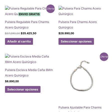
¡Oferta!
ENVIO GRATIS
Pulsera Regulable Para Charms
Pulsera Para Charms Acero
Acero Quirúrgico
Quirúrgico
El
El
$
37.290,00
$
35.425,50
$
28.990,00
precio
precio
Este
original
actual
Añadir al carrito
Seleccionar opciones
era:
es:
producto
$37.290,00.
$35.425,50.
tiene
múltiples
¡Oferta!
variantes.
Las
Pulsera Esclava Media Caña 6Mm
opciones
Acero Quirúrgico
se
$
8.890,00
pueden
Este
elegir
Seleccionar opciones
producto
en
tiene
la
múltiples
página
Pulsera Ajustable Para Charms
variantes.
de