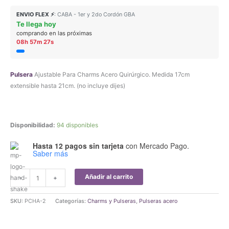
precio
precio
ENVIO FLEX ⚡
: CABA - 1er y 2do Cordón GBA
Te llega hoy
original
actual
comprando en las próximas
08h 57m 27s
era:
es:
$15.990,00.
$15.190,50.
Pulsera
Ajustable Para Charms Acero Quirúrgico. Medida 17cm
extensible hasta 21cm. (no incluye dijes)
Disponibilidad:
94 disponibles
Hasta 12 pagos sin tarjeta
con Mercado Pago.
Saber más
Pulsera
Añadir al carrito
-
+
Ajustable
Para
SKU:
PCHA-2
Categorías:
Charms y Pulseras
,
Pulseras acero
Charms
Acero