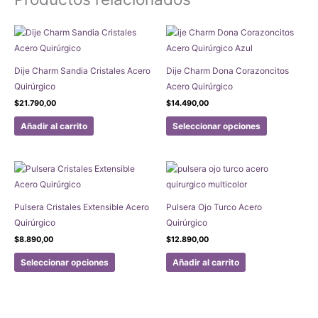
Dije Charm Sandia Cristales Acero
Dije Charm Dona Corazoncitos
Quirúrgico
Acero Quirúrgico
$
21.790,00
$
14.490,00
Este
Añadir al carrito
Seleccionar opciones
producto
tiene
múltiples
variantes.
Las
Pulsera Cristales Extensible Acero
Pulsera Ojo Turco Acero
opciones
Quirúrgico
Quirúrgico
se
$
8.890,00
$
12.890,00
pueden
Este
elegir
Seleccionar opciones
Añadir al carrito
producto
en
tiene
la
múltiples
página
variantes.