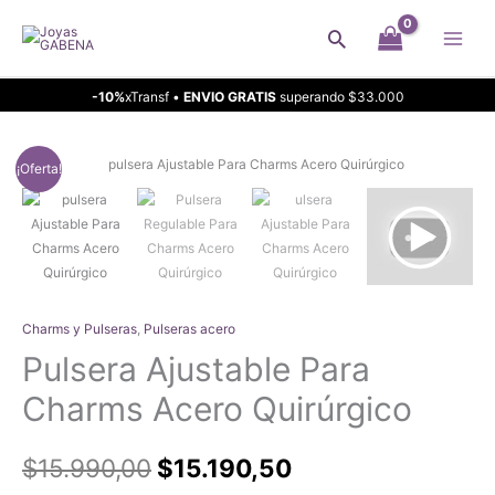
Ir
Buscar
al
contenido
-10%
xTransf •
ENVIO GRATIS
superando $33.000
¡Oferta!
Charms y Pulseras
,
Pulseras acero
Pulsera Ajustable Para
Charms Acero Quirúrgico
El
El
$
15.990,00
$
15.190,50