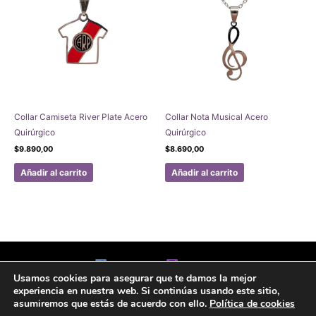
Collar Camiseta River Plate Acero
Collar Nota Musical Acero
Quirúrgico
Quirúrgico
$
9.890,00
$
8.690,00
Añadir al carrito
Añadir al carrito
Facebook
Instagram
Usamos cookies para asegurar que te damos la mejor
Aviso legal
Politicas de Privacidad
Politica de Cookies
experiencia en nuestra web. Si continúas usando este sitio,
Formulario de arrepentimiento
asumiremos que estás de acuerdo con ello.
Política de cookies