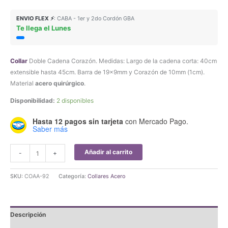
ENVIO FLEX ⚡
: CABA - 1er y 2do Cordón GBA
Te llega el Lunes
Collar
Doble Cadena Corazón. Medidas: Largo de la cadena corta: 40cm
extensible hasta 45cm. Barra de 19x9mm y Corazón de 10mm (1cm).
Material
acero quirúrgico
.
Disponibilidad:
2 disponibles
Hasta 12 pagos sin tarjeta
con Mercado Pago.
Saber más
Collar
Añadir al carrito
-
+
Doble
Cadena
SKU:
COAA-92
Categoría:
Collares Acero
Corazón
Acero
Quirúrgico
Descripción
cantidad