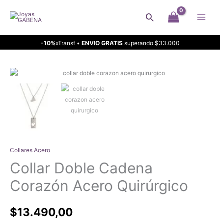
Ir
Buscar
al
contenido
-10%
xTransf •
ENVIO GRATIS
superando $33.000
Collares Acero
Collar Doble Cadena
Corazón Acero Quirúrgico
$
13.490,00