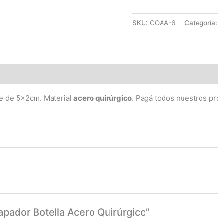
SKU:
COAA-6
Categoría
(0)
je de 5x2cm. Material
acero quirúrgico
. Pagá todos nuestros p
tapador Botella Acero Quirúrgico”