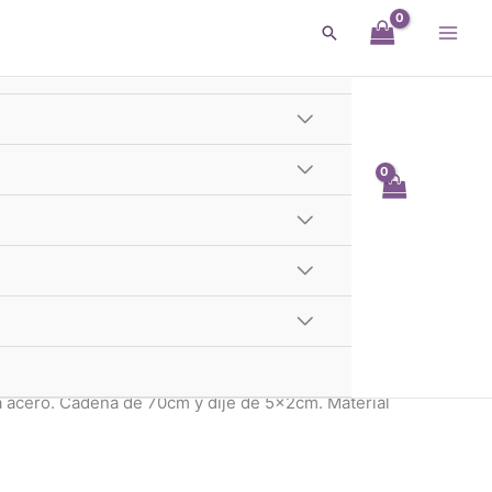
Buscar
pador Botella Acero
Te llega mañana
 - 1er y 2do Cordón GBA
a acero. Cadena de 70cm y dije de 5x2cm. Material