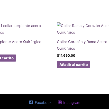
rpiente Acero Quirúrgico
Collar Corazón y Rama Acero
Quirúrgico
$
11.690,00
l carrito
Añadir al carrito
Facebook
Instagram