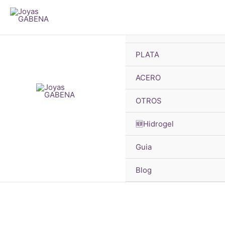
B
Ir
d
pr
al
🔥OFERTAS
contenido
PLATA
ACERO
OTROS
🆕Hidrogel
Guia
Blog