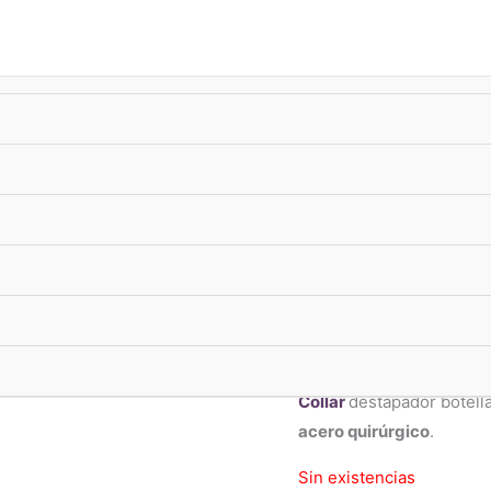
úsqueda
e
oductos
-10%
xTransf •
ENVIO GRATIS
superando $33.000
Collares Acero
Collar Desta
Quirúrgico
$
10.590,00
ENVIO FLEX ⚡
: CABA
Collar
destapador botell
acero quirúrgico
.
Sin existencias