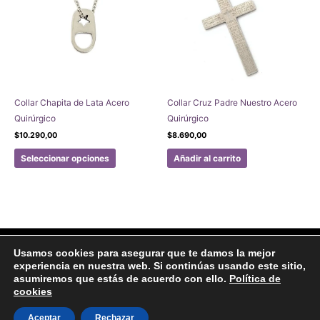
Collar Chapita de Lata Acero
Collar Cruz Padre Nuestro Acero
Quirúrgico
Quirúrgico
$
10.290,00
$
8.690,00
Este
Seleccionar opciones
Añadir al carrito
producto
tiene
múltiples
variantes.
Las
opciones
Facebook
Instagram
Usamos cookies para asegurar que te damos la mejor
se
experiencia en nuestra web. Si continúas usando este sitio,
Aviso legal
Politicas de Privacidad
Politica de Cookies
pueden
asumiremos que estás de acuerdo con ello.
Política de
Formulario de arrepentimiento
cookies
elegir
en
Copyright © 2020 Joyas Gabena
Aceptar
Rechazar