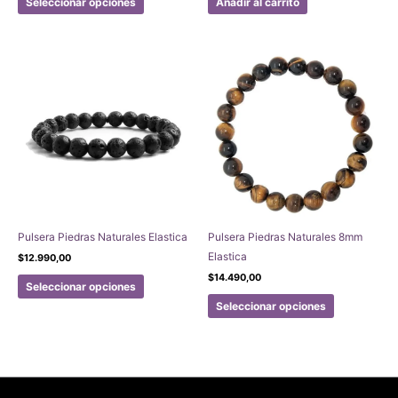
Seleccionar opciones
Añadir al carrito
producto
tiene
múltiples
variantes.
Las
opciones
se
pueden
elegir
en
la
página
Pulsera Piedras Naturales Elastica
Pulsera Piedras Naturales 8mm
de
Elastica
$
12.990,00
producto
Este
$
14.490,00
Seleccionar opciones
producto
Este
Seleccionar opciones
tiene
producto
múltiples
tiene
variantes.
múltiples
Las
variantes.
opciones
Las