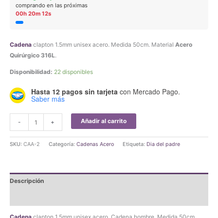
comprando en las próximas
00h 20m 11s
Cadena
clapton 1.5mm unisex acero. Medida 50cm. Material
Acero
Quirúrgico 316L
.
Disponibilidad:
22 disponibles
Hasta 12 pagos sin tarjeta
con Mercado Pago.
Saber más
Cadena
Añadir al carrito
-
+
Clapton
1.5mm
SKU:
CAA-2
Categoría:
Cadenas Acero
Etiqueta:
Dia del padre
Unisex
Acero
Quirúrgico
Descripción
cantidad
Valoraciones (0)
Cadena
clapton 1.5mm unisex acero. Cadena hombre. Medida 50cm.