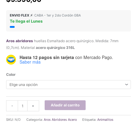
ENVIO FLEX ⚡
: CABA - 1er y 2do Cordón GBA
Te llega el Lunes
Aros abridores
huellas Esmaltado acero quirúrgico. Medida: 7mm
(0,7cm). Material
acero quirúrgico 316L
Hasta 12 pagos sin tarjeta
con Mercado Pago.
Saber más
Color
Aros
Añadir al carrito
-
+
Abridores
Huellas
SKU:
N/D
Categoría:
Aros Abridores Acero
Etiqueta:
Animalitos
Esmaltado
Acero
Quirúrgico