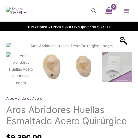
Ir
Buscar
al
contenido
-10%
xTransf •
ENVIO GRATIS
superando $33.000
Aros Abridores Acero
Aros Abridores Huellas
Esmaltado Acero Quirúrgico
$
9.390,00