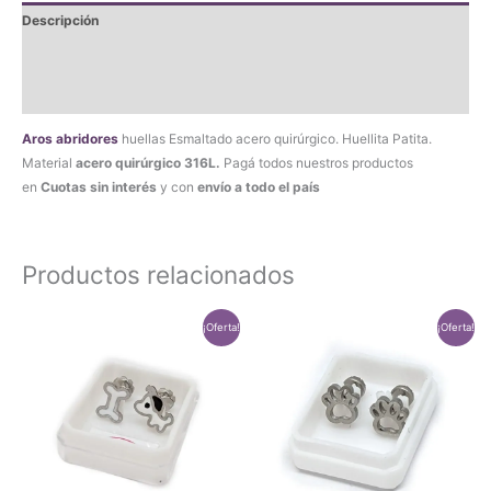
Descripción
cantidad
Información adicional
Valoraciones (0)
Aros abridores
huellas Esmaltado acero quirúrgico. Huellita Patita.
Material
acero quirúrgico 316L.
Pagá todos nuestros productos
en
Cuotas sin interés
y con
envío a todo el país
Productos relacionados
¡Oferta!
¡Oferta!