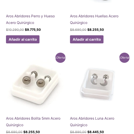
Aros Abridores Perro y Hueso
Aros Abridores Huellas Acero
Acero Quirúrgico
Quirúrgico
El
El
El
El
$
10.290,00
$
9.775,50
$
8.690,00
$
8.255,50
precio
precio
precio
precio
original
actual
original
actual
Añadir al carrito
Añadir al carrito
era:
es:
era:
es:
$10.290,00.
$9.775,50.
$8.690,00.
$8.255,50.
¡Oferta!
¡Oferta!
Aros Abridores Bolita 5mm Acero
Aros Abridores Luna Acero
Quirúrgico
Quirúrgico
El
El
El
El
$
8.690,00
$
8.255,50
$
8.890,00
$
8.445,50