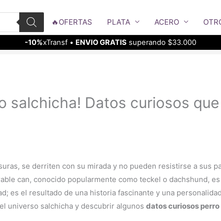
🔥OFERTAS
PLATA
ACERO
OTR
-10%
xTransf •
ENVIO GRATIS
superando $33.000
ro salchicha! Datos curiosos que
suras, se derriten con su mirada y no pueden resistirse a sus pa
orable can, conocido popularmente como teckel o dachshund, e
d; es el resultado de una historia fascinante y una personalida
el universo salchicha y descubrir algunos
datos curiosos perro