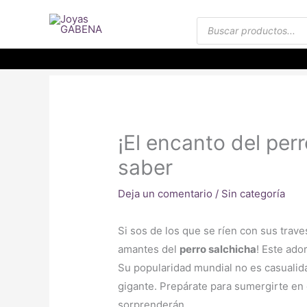
Ir
Búsqueda
al
de
productos
contenido
¡El encanto del per
saber
Deja un comentario
/
Sin categoría
Si sos de los que se ríen con sus trave
amantes del
perro salchicha
! Este ad
Su popularidad mundial no es casualida
gigante. Prepárate para sumergirte en 
sorprenderán.