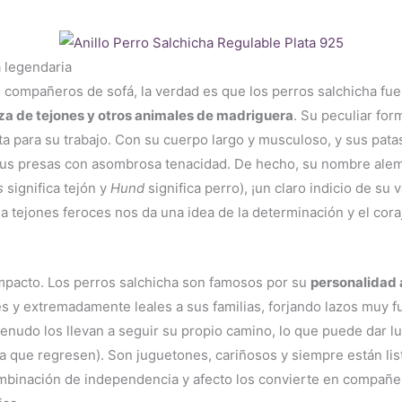
a legendaria
ompañeros de sofá, la verdad es que los perros salchicha fue
za de tejones y otros animales de madriguera
. Su peculiar for
ta para su trabajo. Con su cuerpo largo y musculoso, y sus pata
a sus presas con asombrosa tenacidad. De hecho, su nombre al
s
significa tejón y
Hund
significa perro), ¡un claro indicio de su 
 tejones feroces nos da una idea de la determinación y el cora
mpacto. Los perros salchicha son famosos por su
personalidad 
tes y extremadamente leales a sus familias, forjando lazos muy
 menudo los llevan a seguir su propio camino, lo que puede dar l
ra que regresen). Son juguetones, cariñosos y siempre están li
combinación de independencia y afecto los convierte en compañer