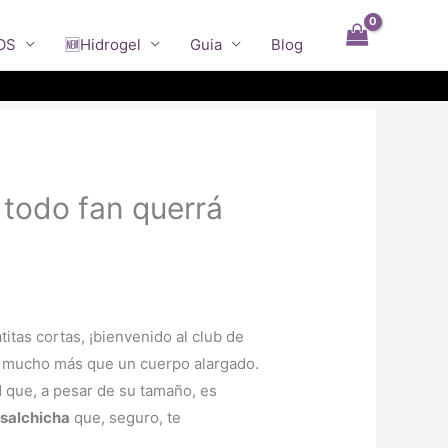
OS
🆕Hidrogel
Guia
Blog
 todo fan querrá
titas cortas, ¡bienvenido al club de
s mucho más que un cuerpo alargado.
d que, a pesar de su tamaño, es
 salchicha
que, seguro, te